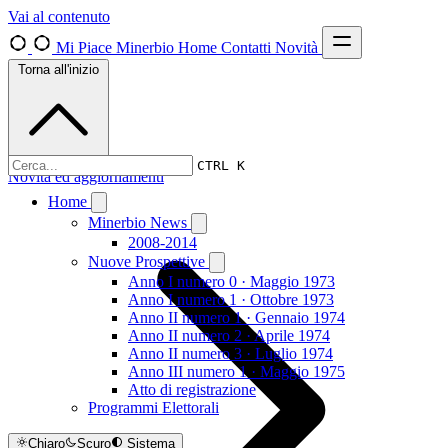
Vai al contenuto
Mi Piace Minerbio
Home
Contatti
Novità
Torna all'inizio
CTRL K
Novità ed aggiornamenti
Home
Minerbio News
2008-2014
Nuove Prospettive
Anno I numero 0 · Maggio 1973
Anno I numero 1 · Ottobre 1973
Anno II numero 1 · Gennaio 1974
Anno II numero 2 · Aprile 1974
Anno II numero 3 · Luglio 1974
Anno III numero 1 · Maggio 1975
Atto di registrazione
Programmi Elettorali
Chiaro
Scuro
Sistema