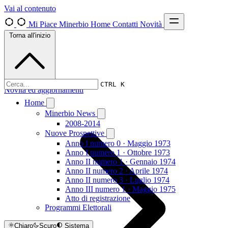
Vai al contenuto
Mi Piace Minerbio
Home
Contatti
Novità
Torna all'inizio
CTRL K
Novità ed aggiornamenti
Home
Minerbio News
2008-2014
Nuove Prospettive
Anno I numero 0 · Maggio 1973
Anno I numero 1 · Ottobre 1973
Anno II numero 1 · Gennaio 1974
Anno II numero 2 · Aprile 1974
Anno II numero 3 · Luglio 1974
Anno III numero 1 · Maggio 1975
Atto di registrazione
Programmi Elettorali
Chiaro
Scuro
Sistema